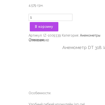
4,579
грн.
Количество
В корзину
Артикул:
IZ-1009339
Категория:
Анемометры
Описание
Описание
Анемометр DT 318. 
Особенности:
Удобный гибкий кронштейн (40 см).