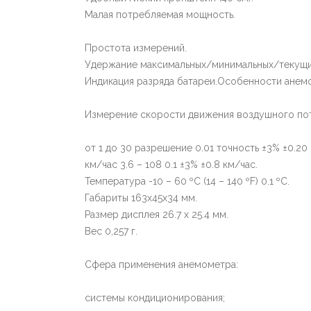
Малая потребляемая мощность.
Простота измерений.
Удержание максимальных/минимальных/текущи
Индикация разряда батареи.Особенности анемо
Измерение скорости движения воздушного пот
от 1 до 30 разрешение 0.01 точность ±3% ±0.20 
км/час 3.6 – 108 0.1 ±3% ±0.8 км/час.
Температура -10 – 60 ºС (14 – 140 ºF) 0.1 ºС.
Габариты 163х45х34 мм.
Размер дисплея 26.7 х 25.4 мм.
Вес 0,257 г.
Сфера применения анемометра:
системы кондиционирования;