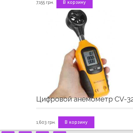
7,155
грн.
В корзину
Цифровой анемометр CV-3
1,603
грн.
В корзину