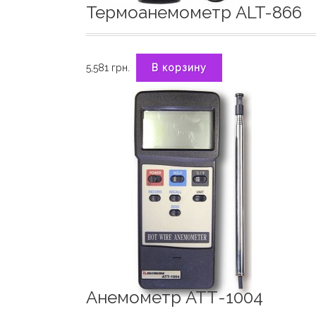
Термоанемометр ALT-866
5,581
грн.
В корзину
Анемометр АТТ-1004