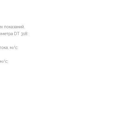
х показаний.
метра DT 318:
ока, м/с:
м/с;