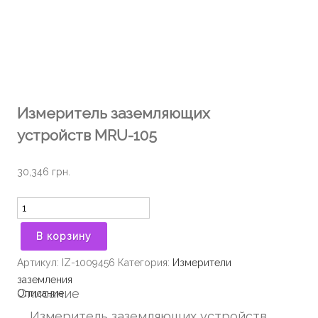
Измеритель заземляющих
устройств MRU-105
30,346
грн.
Количество
В корзину
Артикул:
IZ-1009456
Категория:
Измерители
заземления
Описание
Описание
Измеритель заземляющих устройств