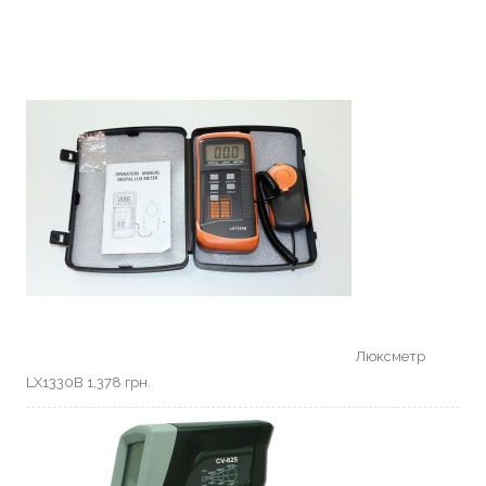
Люкcметр
LX1330B
1,378
грн.