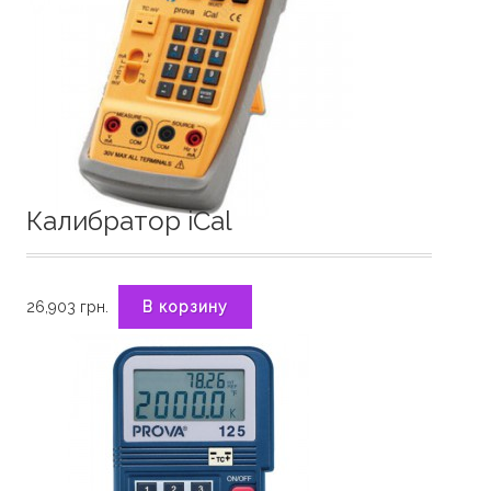
Калибратор iCal
26,903
грн.
В корзину