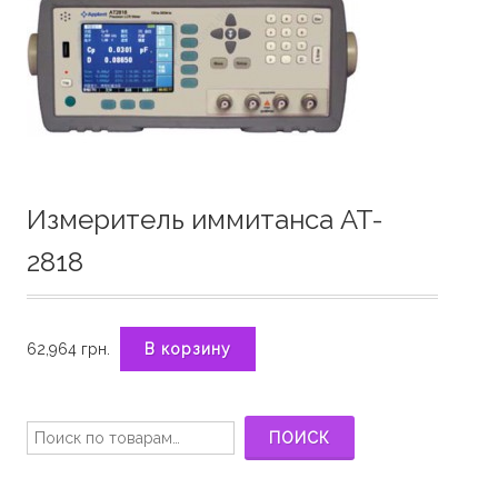
Измеритель иммитанса AT-
2818
62,964
грн.
В корзину
Искать:
ПОИСК