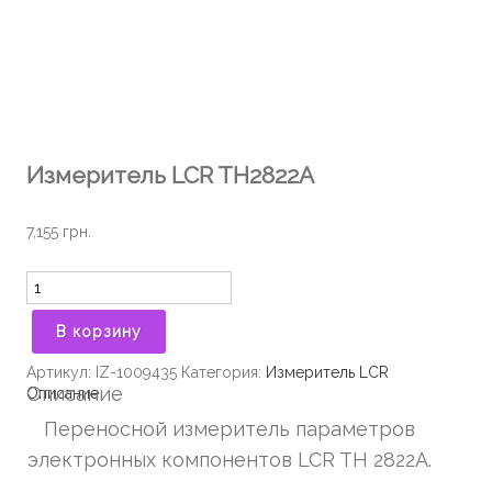
Измеритель LCR TH2822A
7,155
грн.
Количество
В корзину
Артикул:
IZ-1009435
Категория:
Измеритель LCR
Описание
Описание
Переносной измеритель параметров
электронных компонентов LCR TH 2822A.