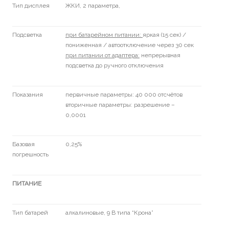
Тип дисплея
ЖКИ, 2 параметра,
Подсветка
при батарейном питании:
яркая (15 сек) /
пониженная / автоотключение через 30 сек
при питании от адаптера:
непрерывная
подсветка до ручного отключения
Показания
первичные параметры: 40 000 отсчётов
вторичные параметры: разрешение –
0,0001
Базовая
0,25%
погрешность
ПИТАНИЕ
Тип батарей
алкалиновые, 9 В типа “Крона”