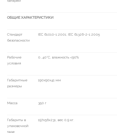
батарей
ОБЩИЕ ХАРАКТЕРИСТИКИ
Стандарт
IEC 61010-1:2001; IEC 61326-2-1:2005
безопасности
Рабочие
0…40°С, влажность <90%
условия
Габаритные
190х90х41 мм
размеры
Масса
350 г
Габариты в
197х56х231, вес 0,9 кг.
упаковочной
таре