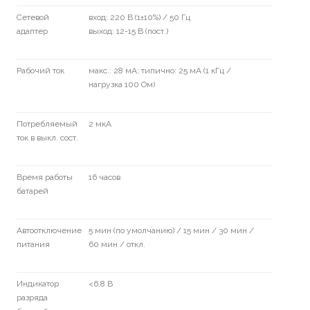
Сетевой
вход: 220 В (1±10%) / 50 Гц
адаптер
выход: 12-15 В (пост.)
Рабочий ток
макс.: 28 мА; типично: 25 мА (1 кГц /
нагрузка 100 Ом)
Потребляемый
2 мкА
ток в выкл. сост.
Время работы
16 часов
батарей
Автоотключение
5 мин (по умолчанию) / 15 мин / 30 мин /
питания
60 мин / откл.
Индикатор
<6,8 В
разряда