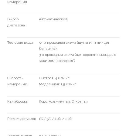
измерения
Выбор
Автоматический
диапазона
Тестовые входы
5-ти проводная схема (щупы или пинцет
Кельвина)
3-х проводная схема (для коротких выводов с
зажимом “крокодил”)
Скорость
Быстрая: 4 изм./с
измерений
Медленная: 1,5 изм/с
Калибровка
Короткозамкнутая, Открытая
Режим допусков
1% / 5% / 10% / 20%