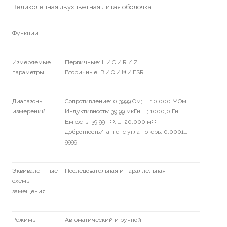
Великолепная двухцветная литая оболочка.
Функции
Измеряемые
Первичные: L / C / R / Z
параметры
Вторичные: В / Q / Θ / ESR
Диапазоны
Сопротивление: 0,3999 Ом; …; 10,000 МОм
измерений
Индуктивность: 39,99 мкГн; …; 1000,0 Гн
Ёмкость: 39,99 пФ; …; 20,000 мФ
Добротность/Тангенс угла потерь: 0,0001…
9999
Эквивалентные
Последовательная и параллельная
схемы
замещения
Режимы
Автоматический и ручной