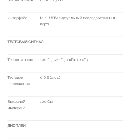
Защита входов
0,1 А / 250 В
Интерфейс
Mini-USB (виртуальный последовательный
порт)
ТЕСТОВЫЙ СИГНАЛ
Тестовая частота
100 Гц, 120 Гц, 1 кГц, 10 кГц
Тестовое
0,6 В (с.к.з.)
напряжение
Выходной
100 Ом
импеданс
ДИСПЛЕЙ