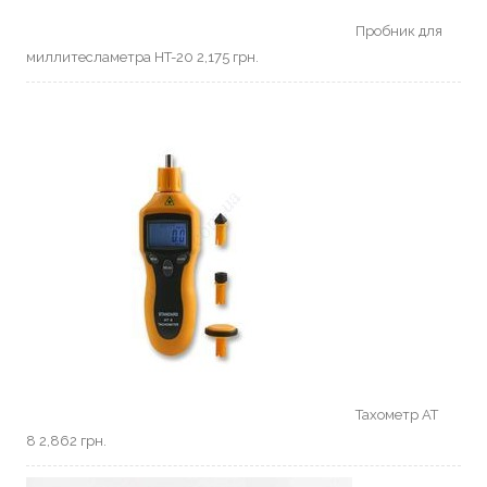
Пробник для
миллитесламетра HT-20
2,175
грн.
Тахометр АТ
8
2,862
грн.