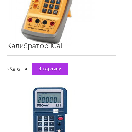
Калибратор iCal
26,903
грн.
В корзину